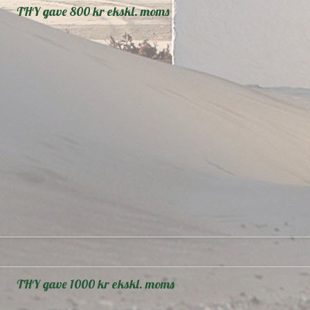
THY gave 800 kr ekskl. moms
THY gave 1000 kr ekskl. moms