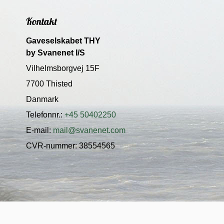
Kontakt
Gaveselskabet THY
by Svanenet I/S
Vilhelmsborgvej 15F
7700 Thisted
Danmark
Telefonnr.
:
+45 50402250
E-mail
:
mail@svanenet.com
CVR-nummer
:
38554565