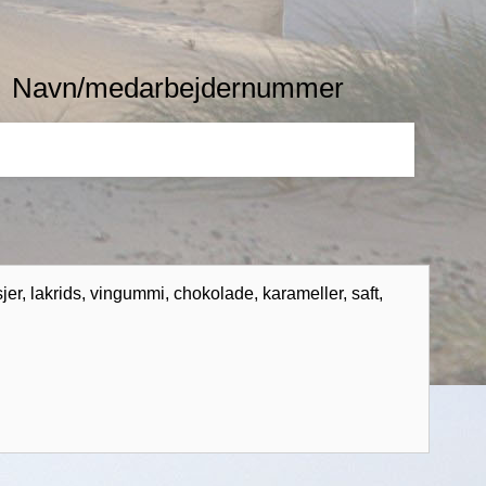
Navn/medarbejdernummer
sjer, lakrids, vingummi, chokolade, karameller, saft,