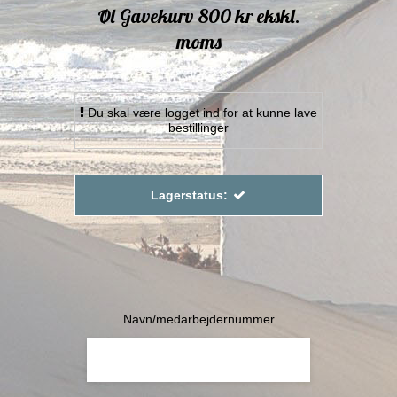
Øl Gavekurv 800 kr ekskl.
moms
Du skal være logget ind for at kunne lave
bestillinger
Lagerstatus:
Navn/medarbejdernummer