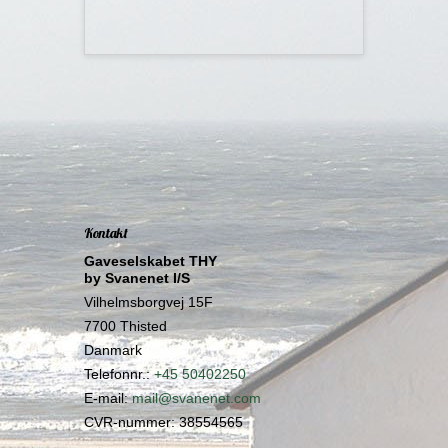
Kontakt
Gaveselskabet THY
by Svanenet I/S
Vilhelmsborgvej 15F
7700 Thisted
Danmark
Telefonnr.
:
+45 50402250
E-mail
:
mail@svanenet.com
CVR-nummer
:
38554565