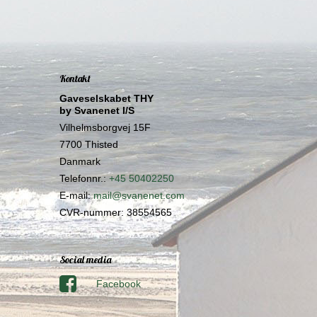
Kontakt
Gaveselskabet THY
by Svanenet I/S
Vilhelmsborgvej 15F
7700 Thisted
Danmark
Telefonnr.
:
+45 50402250
E-mail
:
mail@svanenet.com
CVR-nummer
:
38554565
Social media
Facebook