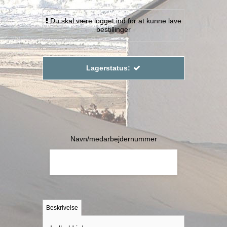
Du skal være logget ind for at kunne lave
bestillinger
Lagerstatus:
Navn/medarbejdernummer
Beskrivelse