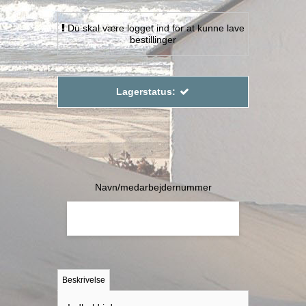
Du skal være logget ind for at kunne lave
bestillinger
Lagerstatus:
Navn/medarbejdernummer
Beskrivelse