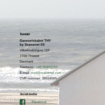
Kontakt
Gaveselskabet THY
by Svanenet I/S
Vilhelmsborgvej 15F
7700 Thisted
Danmark
Telefonnr.
:
+45 50402250
E-mail
:
mail@svanenet.com
CVR-nummer
:
38554565
Social media
Facebook