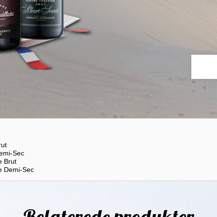
rut
Demi-Sec
e Brut
ve Demi-Sec