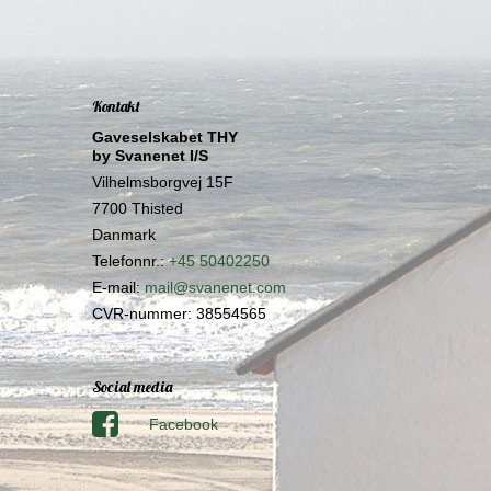
Kontakt
Gaveselskabet THY
by Svanenet I/S
Vilhelmsborgvej 15F
7700 Thisted
Danmark
Telefonnr.
:
+45 50402250
E-mail
:
mail@svanenet.com
CVR-nummer
:
38554565
Social media
Facebook