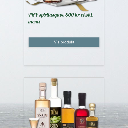
THY spiritusgave 800 kr ekskl.
moms
Vis produkt