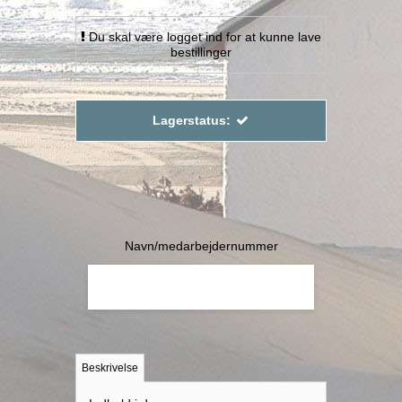
Du skal være logget ind for at kunne lave
bestillinger
Lagerstatus:
Navn/medarbejdernummer
Beskrivelse