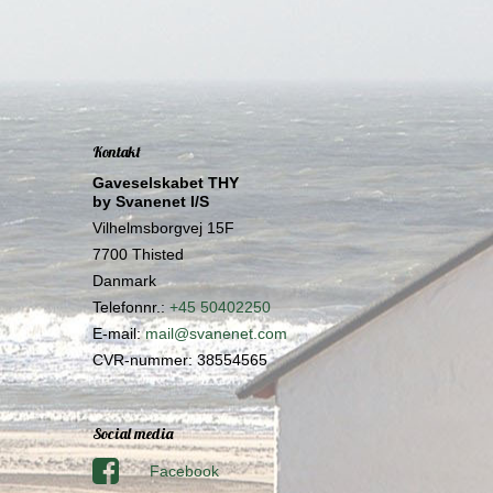
Kontakt
Gaveselskabet THY
by Svanenet I/S
Vilhelmsborgvej 15F
7700 Thisted
Danmark
Telefonnr.
:
+45 50402250
E-mail
:
mail@svanenet.com
CVR-nummer
:
38554565
Social media
Facebook